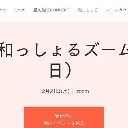
file
Event
屋久島RECONNECT
和っしょる
バースカラ
月和っしょるズー
日）
12月21日(水)
  |  
zoom
受付停止
他のイベントを見る